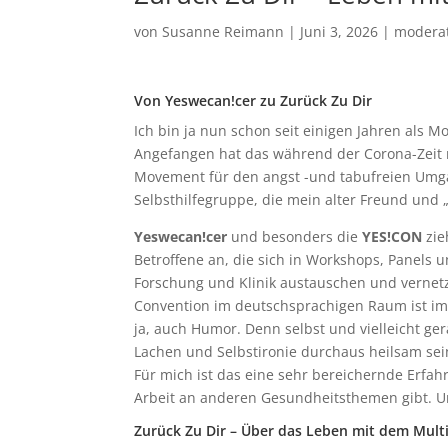
von
Susanne Reimann
|
Juni 3, 2026
|
modera
Von Yeswecan!cer zu Zurück Zu Dir
Ich bin ja nun schon seit einigen Jahren als 
Angefangen hat das während der Corona-Zeit 
Movement für den angst -und tabufreien Umgan
Selbsthilfegruppe, die mein alter Freund und
Yeswecan!cer
und besonders die
YES!CON
zie
Betroffene an, die sich in Workshops, Panels 
Forschung und Klinik austauschen und vernet
Convention
im deutschsprachigen Raum ist im
ja, auch Humor. Denn selbst und vielleicht ge
Lachen und Selbstironie durchaus heilsam sei
Für mich ist das eine sehr bereichernde Erfah
Arbeit an anderen Gesundheitsthemen gibt. U
Zurück Zu Dir – Über das Leben mit dem Mul