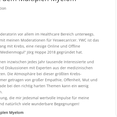
tion
Moderatorin vor allem im Healthcare Bereich unterwegs.
mit meinen Moderationen für Yeswecan!cer. YWC ist das
g mit Krebs, eine riesige Online und Offline
 „Medienmogul“ Jörg Hoppe 2018 gegründet hat.
hen inzwischen jedes Jahr tausende Interessierte und
und Diskussionen mit Experten aus der medizinischen
zen. Die Atmosphäre bei dieser größten
Krebs-
mer getragen von großer Empathie, Offenheit, Mut und
rade bei den richtig harten Themen kann ein wenig
n.
rung, die mir jedesmal wertvolle Impulse für meine
nd natürlich viele wunderbare Begegnungen!
tiplen Myelom