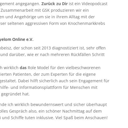
gagement angegangen.
Zurück zu Dir
ist ein Videopodcast
 Zusammenarbeit mit GSK produzieren wir ein
en und Angehörige um sie in ihrem Alltag mit der
ieser seltenen aggressiven Form von Knochenmarkkrebs
yelom Online e.V.
beisz, der schon seit 2013 diagnostiziert ist, sehr offen
und darüber, wie er nach mehreren Rückfällen Schritt
ch wirklich
das
Role Model für den vielbeschworenen
ierten Patienten, der zum Experten für die eigene
estaltet. Dabei hilft sicherlich auch sein Engagement für
thilfe- und Informationsplattform für Menschen mit
 gegründet hat.
finde ich wirklich bewundernswert und sicher überhaupt
 tolles Gespräch also, ein schöner Nachmittag auf dem
nd Schiffe tuten inklusive. Viel Spaß beim Anschauen!